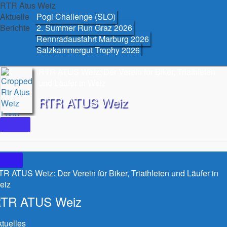
Skip
RTR Atus Weiz
to
Aktuelle
Pogi Challenge (SLO)
content
Berichte
2. Summer Run Graz 2026
Rennradausfahrt Marburg 2026
Salzkammergut Trophy 2026
RTR ATUS Weiz: Der Verein für Biker, Triathleten
und Läufer in Weiz
RTR ATUS Weiz
R ATUS Weiz: Der Verein für Biker, Triathleten und Läufer in
eiz
TR ATUS Weiz
tuelles