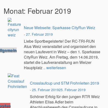
Monat:
Februar 2019
Neue Webseite: Sparkasse CityRun Weiz
-
27. Februar 2019
Liebe Sportbegeisterte! Der RC-TRI-RUN
Atus Weiz veranstaltet und organisiert den
llgemein
neuen Laufevent in Weiz – den 1. Sparkasse
CityRun Weiz. Am Freitag, dem 14.06.2019,
startet die Laufveranstaltung am Weizer
Hauptplatz
.. weiterlesen
Crosslaufcup und STM Frohnleiten 2019
-
25. Februar 2019
25. Februar 2019
Schöner Erfolg für den jungen RTR Weiz
Athleten Elias Adler beim
aufen
Abschlussbewerb des Crosslaufcups in