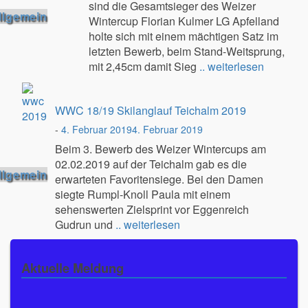
sind die Gesamtsieger des Weizer
llgemein
Wintercup Florian Kulmer LG Apfelland
holte sich mit einem mächtigen Satz im
letzten Bewerb, beim Stand-Weitsprung,
mit 2,45cm damit Sieg
.. weiterlesen
WWC 18/19 Skilanglauf Teichalm 2019
-
4. Februar 2019
4. Februar 2019
Beim 3. Bewerb des Weizer Wintercups am
02.02.2019 auf der Teichalm gab es die
llgemein
erwarteten Favoritensiege. Bei den Damen
siegte Rumpl-Knoll Paula mit einem
sehenswerten Zielsprint vor Eggenreich
Gudrun und
.. weiterlesen
Aktuelle Meldung