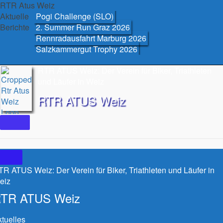
Skip
RTR Atus Weiz
to
Aktuelle
Pogi Challenge (SLO)
content
Berichte
2. Summer Run Graz 2026
Rennradausfahrt Marburg 2026
Salzkammergut Trophy 2026
RTR ATUS Weiz: Der Verein für Biker, Triathleten
und Läufer in Weiz
RTR ATUS Weiz
R ATUS Weiz: Der Verein für Biker, Triathleten und Läufer in
eiz
TR ATUS Weiz
tuelles