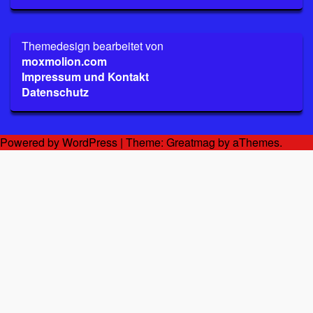
Themedesign bearbeitet von
moxmolion.com
Impressum und Kontakt
Datenschutz
Powered by WordPress
|
Theme:
Greatmag
by aThemes.