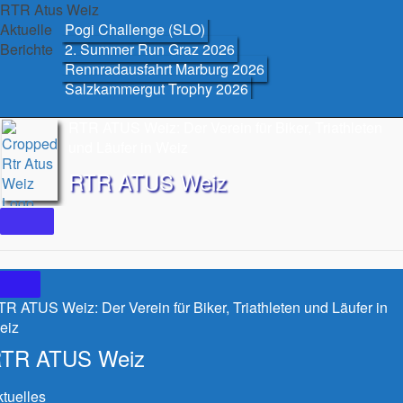
Skip
RTR Atus Weiz
to
Aktuelle
Pogi Challenge (SLO)
content
Berichte
2. Summer Run Graz 2026
Rennradausfahrt Marburg 2026
Salzkammergut Trophy 2026
RTR ATUS Weiz: Der Verein für Biker, Triathleten
und Läufer in Weiz
RTR ATUS Weiz
R ATUS Weiz: Der Verein für Biker, Triathleten und Läufer in
eiz
TR ATUS Weiz
tuelles