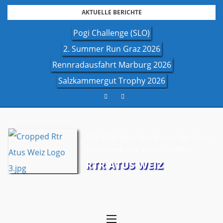
Skip
AKTUELLE BERICHTE
to
Pogi Challenge (SLO)
content
2. Summer Run Graz 2026
Rennradausfahrt Marburg 2026
Salzkammergut Trophy 2026
RTR ATUS Weiz: Der Verein für Biker,
Triathleten und Läufer in Weiz
RTR ATUS WEIZ