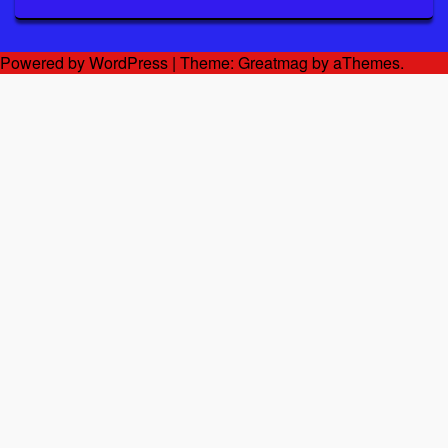
Powered by WordPress
|
Theme:
Greatmag
by aThemes.