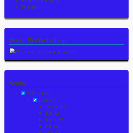
Rennrad und MTB
Triathlon
Weizer Bezirkslaufcup
Archiv
2020s (494)
2026
(67)
August
(2)
Juli
(9)
Juni
(16)
Mai
(13)
April
(9)