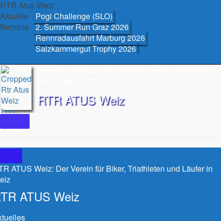
Skip
RTR Atus Weiz
to
Aktuelle
Pogi Challenge (SLO)
content
Berichte
2. Summer Run Graz 2026
Rennradausfahrt Marburg 2026
Salzkammergut Trophy 2026
RTR ATUS Weiz: Der Verein für Biker, Triathleten
und Läufer in Weiz
RTR ATUS Weiz
R ATUS Weiz: Der Verein für Biker, Triathleten und Läufer in
eiz
TR ATUS Weiz
tuelles