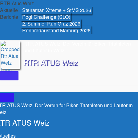
Skip
RTR Atus Weiz
to
Aktuelle
Steiraman Xtreme + StMS 2026
content
Berichte
Pogi Challenge (SLO)
2. Summer Run Graz 2026
Rennradausfahrt Marburg 2026
RTR ATUS Weiz: Der Verein für Biker, Triathleten
und Läufer in Weiz
RTR ATUS Weiz
R ATUS Weiz: Der Verein für Biker, Triathleten und Läufer in
eiz
TR ATUS Weiz
tuelles