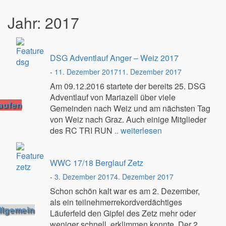
Jahr:
2017
DSG Adventlauf Anger – Weiz 2017
-
11. Dezember 2017
11. Dezember 2017
Am 09.12.2016 startete der bereits 25. DSG
Adventlauf von Mariazell über viele
aufen
Gemeinden nach Weiz und am nächsten Tag
von Weiz nach Graz. Auch einige Mitglieder
des RC TRI RUN
.. weiterlesen
WWC 17/18 Berglauf Zetz
-
3. Dezember 2017
4. Dezember 2017
Schon schön kalt war es am 2. Dezember,
als ein teilnehmerrekordverdächtiges
llgemein
Läuferfeld den Gipfel des Zetz mehr oder
weniger schnell erklimmen konnte. Der 2.