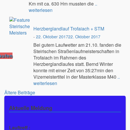
Km mit ca. 630 Hm mussten die
..
weiterlesen
Herzberglandlauf Trofaiach + STM
-
22. Oktober 2017
22. Oktober 2017
Bei gutem Laufwetter am 21.10. fanden die
Steirischen Straßenlaufmeisterschaften in
aufen
Trofaiach im Rahmen des
Herzberglandlaufes statt. Bernd Winter
konnte mit einer Zeit von 35:27min den
Vizemeistertitel in der Masterklasse M40
..
weiterlesen
Beitragsnavigation
Ältere Beiträge
Aktuelle Meldung
Lauftreff :