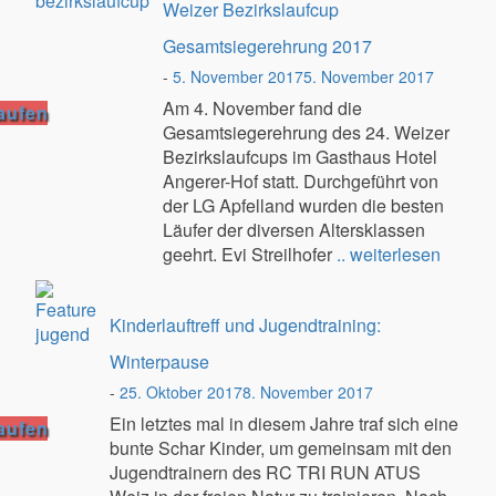
Weizer Bezirkslaufcup
Gesamtsiegerehrung 2017
-
5. November 2017
5. November 2017
Am 4. November fand die
aufen
Gesamtsiegerehrung des 24. Weizer
Bezirkslaufcups im Gasthaus Hotel
Angerer-Hof statt. Durchgeführt von
der LG Apfelland wurden die besten
Läufer der diversen Altersklassen
geehrt. Evi Streilhofer
.. weiterlesen
Kinderlauftreff und Jugendtraining:
Winterpause
-
25. Oktober 2017
8. November 2017
Ein letztes mal in diesem Jahre traf sich eine
aufen
bunte Schar Kinder, um gemeinsam mit den
Jugendtrainern des RC TRI RUN ATUS