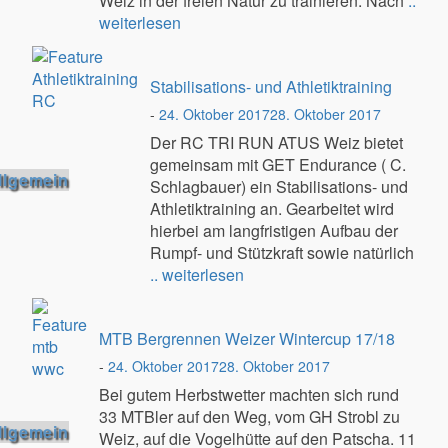
Weiz in der freien Natur zu trainieren. Nach
..
weiterlesen
Stabilisations- und Athletiktraining
-
24. Oktober 2017
28. Oktober 2017
Der RC TRI RUN ATUS Weiz bietet
gemeinsam mit GET Endurance ( C.
llgemein
Schlagbauer) ein Stabilisations- und
Athletiktraining an. Gearbeitet wird
hierbei am langfristigen Aufbau der
Rumpf- und Stützkraft sowie natürlich
.. weiterlesen
MTB Bergrennen Weizer Wintercup 17/18
-
24. Oktober 2017
28. Oktober 2017
Bei gutem Herbstwetter machten sich rund
33 MTBler auf den Weg, vom GH Strobl zu
llgemein
Weiz, auf die Vogelhütte auf den Patscha. 11