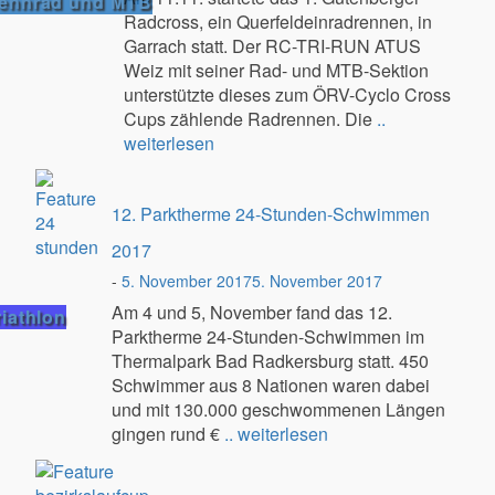
ennrad und MTB
Radcross, ein Querfeldeinradrennen, in
Garrach statt. Der RC-TRI-RUN ATUS
Weiz mit seiner Rad- und MTB-Sektion
unterstützte dieses zum ÖRV-Cyclo Cross
Cups zählende Radrennen. Die
..
weiterlesen
12. Parktherme 24-Stunden-Schwimmen
2017
-
5. November 2017
5. November 2017
Am 4 und 5, November fand das 12.
riathlon
Parktherme 24-Stunden-Schwimmen im
Thermalpark Bad Radkersburg statt. 450
Schwimmer aus 8 Nationen waren dabei
und mit 130.000 geschwommenen Längen
gingen rund €
.. weiterlesen