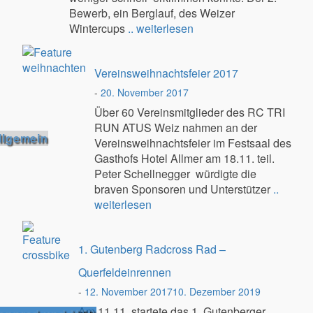
Bewerb, ein Berglauf, des Weizer
Wintercups
.. weiterlesen
Vereinsweihnachtsfeier 2017
-
20. November 2017
Über 60 Vereinsmitglieder des RC TRI
RUN ATUS Weiz nahmen an der
llgemein
Vereinsweihnachtsfeier im Festsaal des
Gasthofs Hotel Allmer am 18.11. teil.
Peter Schellnegger würdigte die
braven Sponsoren und Unterstützer
..
weiterlesen
1. Gutenberg Radcross Rad –
Querfeldeinrennen
-
12. November 2017
10. Dezember 2019
Am 11.11. startete das 1. Gutenberger