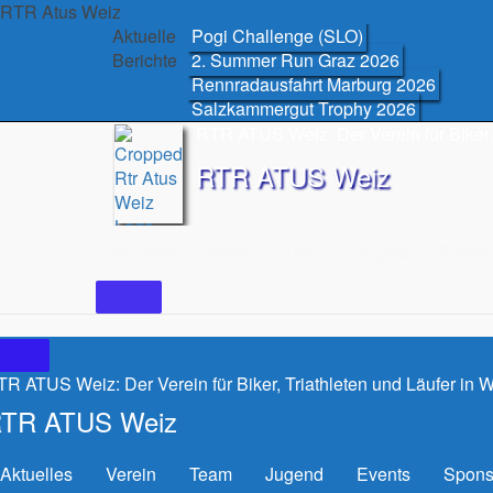
Skip
RTR Atus Weiz
to
Aktuelle
Pogi Challenge (SLO)
content
Berichte
2. Summer Run Graz 2026
Rennradausfahrt Marburg 2026
Salzkammergut Trophy 2026
RTR ATUS Weiz: Der Verein für Biker, 
RTR ATUS Weiz
Aktuelles
Verein
Team
Jugend
Events
R ATUS Weiz: Der Verein für Biker, Triathleten und Läufer in 
TR ATUS Weiz
Aktuelles
Verein
Team
Jugend
Events
Spons