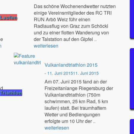
Das schöne Wochenendwetter nutzten
einige Vereinsmitglieder des RC TRI
Laufen
RUN Arbö Weiz führ einen
Radlausflug von Graz zum Schöckl
und zu einer flotten Wanderung von
ge
der Talstation auf den Gipfel
..
n
weiterlesen
Vulkanlandtriathlon 2015
-
11. Juni 2015
11. Juni 2015
Am 07. Juni 2015 fand an der
nd
Freizeitanlange Riegersburg der
Triathlon
Vulkanlandtriathlon (750m
schwimmen, 25 km Rad, 5 km
laufen) statt. Bei traumhaftem
Wetter und Bediengungen
erfolgte um 10 Uhr der
..
weiterlesen