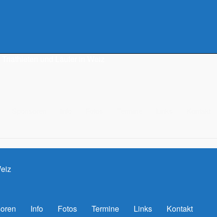
Triathleten und Läufer in Weiz
Sponsoren
Info
Fotos
Termine
Links
Kontakt
Weiz
oren
Info
Fotos
Termine
Links
Kontakt