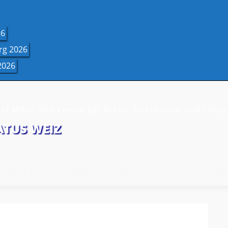
26
rg 2026
2026
S Weiz: Der Verein für Biker, Triathleten und Läufe
ATUS WEIZ
EVENTS
SPONSOREN
INFO
FOTOS
TERMINE