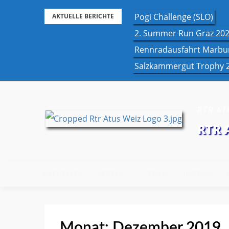
Skip
Pogi Challenge (SLO)
AKTUELLE BERICHTE
to
2. Summer Run Graz 20
content
Rennradausfahrt Marbu
Salzkammergut Trophy 
RTR ATU
RTR 
AKTUELLES
VEREIN
TEAM
JUGEND
Monat:
Dezember 2019