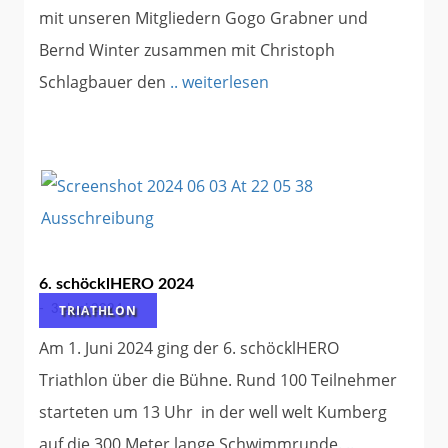
mit unseren Mitgliedern Gogo Grabner und
Bernd Winter zusammen mit Christoph
Schlagbauer den
.. weiterlesen
6. schöcklHERO 2024
TRIATHLON
-
3. Juni 2024
Am 1. Juni 2024 ging der 6. schöcklHERO
Triathlon über die Bühne. Rund 100 Teilnehmer
starteten um 13 Uhr in der well welt Kumberg
auf die 300 Meter lange Schwimmrunde.
..