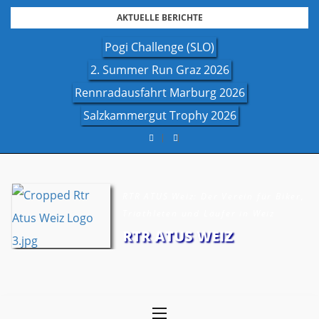
Skip
AKTUELLE BERICHTE
to
Pogi Challenge (SLO)
content
2. Summer Run Graz 2026
Rennradausfahrt Marburg 2026
Salzkammergut Trophy 2026
RTR ATUS Weiz: Der Verein für Biker,
Triathleten und Läufer in Weiz
RTR ATUS WEIZ