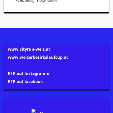
www.cityrun-weiz.at
www.weizerbezirkslaufcup.at
RTR auf Instagramm
RTR auf facebook