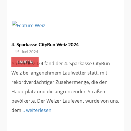
4. Sparkasse CityRun Weiz 2024
-
15. Juni 2024
LAUFEN
Am 14.06.2024 fand der 4. Sparkasse CityRun
Weiz bei angenehmem Laufwetter statt, mit
rekordverdächtiger Zusehermenge, die den
Hauptplatz und die angrenzenden Straßen
bevölkerte. Der Weizer Laufevent wurde von uns,
dem
.. weiterlesen