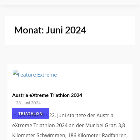
Monat:
Juni 2024
Austria eXtreme Triathlon 2024
-
23. Juni 2024
TRIATHLON
In der Früh des 22. Juni startete der Austria
eXtreme Triathlon 2024 an der Mur bei Graz. 3,8
Kilometer Schwimmen, 186 Kilometer Radfahren,