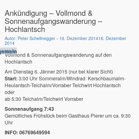
Ankündigung – Vollmond &
Sonnenaufgangswanderung –
Hochlantsch
Peter Schellnegger
-
16. Dezember 2014
16. Dezember
2014
gemein
Vollmond & Sonnenaufgangswanderung auf den
Hochlantsch
Am Dienstag 6. Jänner 2015 (nur bei klarer Sicht)
Start:
3:00 Uhr Sommeralm/Windrad Kerschbaumalm-
Heulantsch-Teichalm/Vorraber Teichwirt Hochlantsch
oder
ab 5:30 Teichalm/Teichwirt Vorraber
Sonnenaufgang 7:43
Gemütliches Frühstück beim Gasthaus Pierer um ca. 9:30
Uhr
INFO: 06769649594