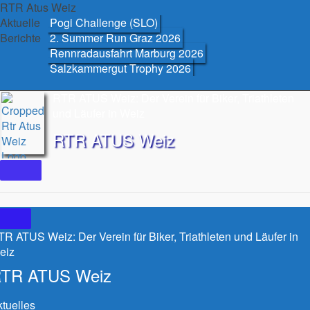
Skip
RTR Atus Weiz
to
Aktuelle
Pogi Challenge (SLO)
content
Berichte
2. Summer Run Graz 2026
Rennradausfahrt Marburg 2026
Salzkammergut Trophy 2026
RTR ATUS Weiz: Der Verein für Biker, Triathleten
und Läufer in Weiz
RTR ATUS Weiz
R ATUS Weiz: Der Verein für Biker, Triathleten und Läufer in
eiz
TR ATUS Weiz
tuelles