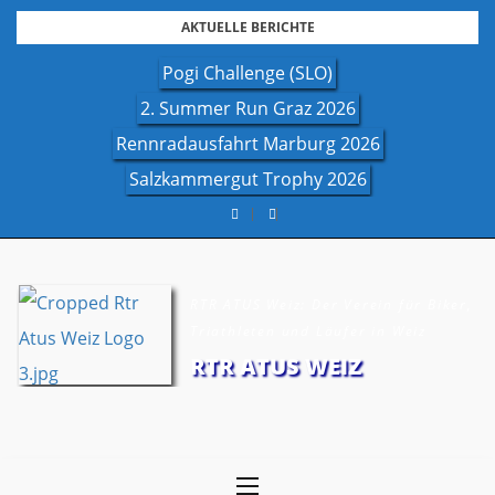
Skip
AKTUELLE BERICHTE
to
Pogi Challenge (SLO)
content
2. Summer Run Graz 2026
Rennradausfahrt Marburg 2026
Salzkammergut Trophy 2026
RTR ATUS Weiz: Der Verein für Biker,
Triathleten und Läufer in Weiz
RTR ATUS WEIZ