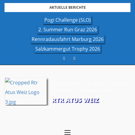
Skip
AKTUELLE BERICHTE
to
Pogi Challenge (SLO)
content
2. Summer Run Graz 2026
Rennradausfahrt Marburg 2026
Salzkammergut Trophy 2026
RTR ATUS Weiz: Der Verein für Biker,
Triathleten und Läufer in Weiz
RTR ATUS WEIZ