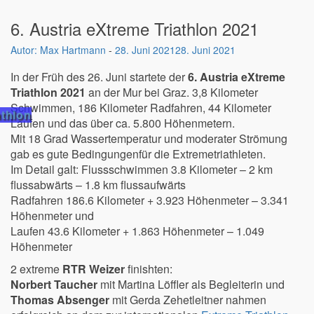
6. Austria eXtreme Triathlon 2021
Max Hartmann
-
28. Juni 2021
28. Juni 2021
In der Früh des 26. Juni startete der
6. Austria eXtreme
Triathlon 2021
an der Mur bei Graz. 3,8 Kilometer
Schwimmen, 186 Kilometer Radfahren, 44 Kilometer
athlon
Laufen und das über ca. 5.800 Höhenmetern.
Mit 18 Grad Wassertemperatur und moderater Strömung
gab es gute Bedingungenfür die Extremetriathleten.
Im Detail galt: Flussschwimmen 3.8 Kilometer – 2 km
flussabwärts – 1.8 km flussaufwärts
Radfahren 186.6 Kilometer + 3.923 Höhenmeter – 3.341
Höhenmeter und
Laufen 43.6 Kilometer + 1.863 Höhenmeter – 1.049
Höhenmeter
2 extreme
RTR Weizer
finishten:
Norbert Taucher
mit Martina Löffler als Begleiterin und
Thomas Absenger
mit Gerda Zehetleitner nahmen