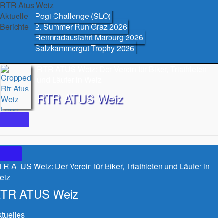
Skip
RTR Atus Weiz
to
Aktuelle
Pogi Challenge (SLO)
content
Berichte
2. Summer Run Graz 2026
Rennradausfahrt Marburg 2026
Salzkammergut Trophy 2026
RTR ATUS Weiz: Der Verein für Biker, Triathleten
und Läufer in Weiz
RTR ATUS Weiz
R ATUS Weiz: Der Verein für Biker, Triathleten und Läufer in
eiz
TR ATUS Weiz
tuelles