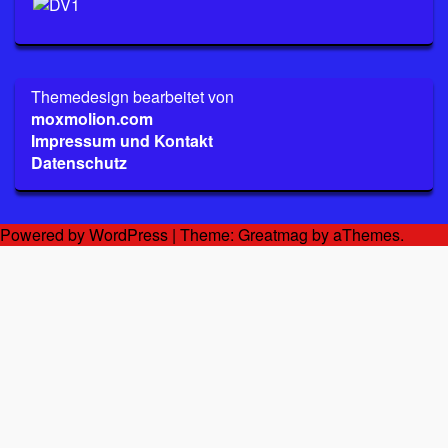
Themedesign bearbeitet von
moxmolion.com
Impressum und Kontakt
Datenschutz
Powered by WordPress
|
Theme:
Greatmag
by aThemes.