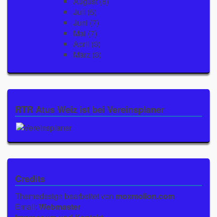
August
(8)
Juli
(5)
Juni
(7)
Mai
(7)
April
(3)
März
(3)
RTR Atus Weiz ist bei Vereinsplaner
Credits
Themedesign bearbeitet von
moxmolion.com
Email:
Webmaster