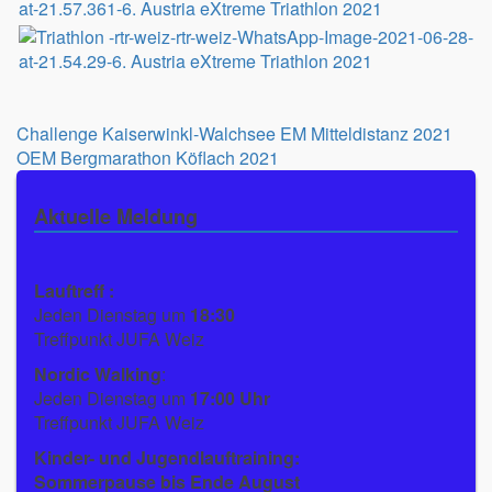
Beitragsnavigation
Challenge Kaiserwinkl-Walchsee EM Mitteldistanz 2021
OEM Bergmarathon Köflach 2021
Aktuelle Meldung
Lauftreff :
Jeden Dienstag um
18:30
Treffpunkt JUFA Weiz
Nordic Walking
:
Jeden Dienstag um
17:00 Uhr
Treffpunkt JUFA Weiz
Kinder- und Jugendlauftraining:
Sommerpause bis Ende August