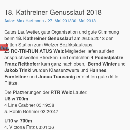
18. Kathreiner Genusslauf 2018
Max Hartmann
-
27. Mai 2018
30. Mai 2018
Gutes Laufwetter, gute Organisation und gute Stimmung
beim
18. Kathreiner Genusslauf
am 26.05.2018 der
dritten Station zum Weizer Bezirkslaufcups.
fen
25 RC-TRI-RUN ATUS Weiz
Mitglieder liefen auf den
anspruchsvollen Strecken und erreichten
4 Podestplätze
.
Franz Reithoferr
kam ganz nach oben,
Bernd Winter
und
Jakob Trinkl
wurden Klassenzweite und
Hannes
Farnleitner
und
Jonas Traussnig
erreichten gute dritte
Plätze.
Die Platzierungen der
RTR Weiz
Läufer:
U8 w 700m
4 Lina Grabner 03:19:38
5. Robin Böhmer 03:20:47
U10 w 700m
4. Victoria Fritz 03:01:36