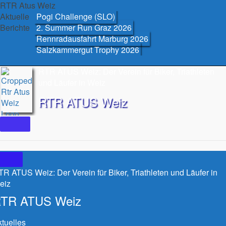
Skip
RTR Atus Weiz
to
Aktuelle
Pogi Challenge (SLO)
content
Berichte
2. Summer Run Graz 2026
Rennradausfahrt Marburg 2026
Salzkammergut Trophy 2026
RTR ATUS Weiz: Der Verein für Biker, Triathleten
und Läufer in Weiz
RTR ATUS Weiz
R ATUS Weiz: Der Verein für Biker, Triathleten und Läufer in
eiz
TR ATUS Weiz
tuelles