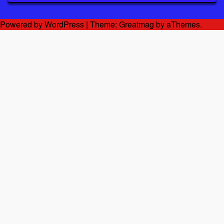
Powered by WordPress
|
Theme:
Greatmag
by aThemes.