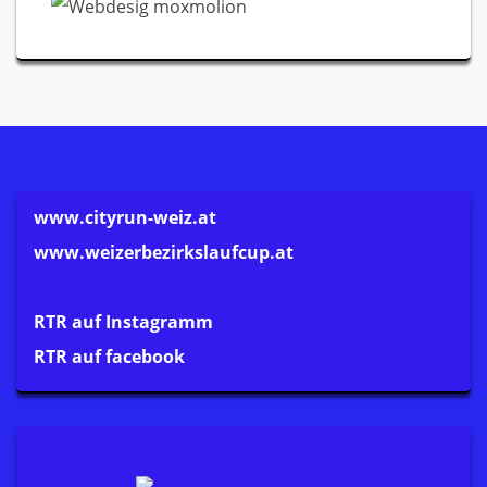
www.cityrun-weiz.at
www.weizerbezirkslaufcup.at
RTR auf Instagramm
RTR auf facebook