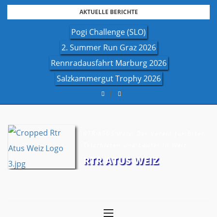
Skip
AKTUELLE BERICHTE
to
Pogi Challenge (SLO)
content
2. Summer Run Graz 2026
Rennradausfahrt Marburg 2026
Salzkammergut Trophy 2026
RTR ATUS Weiz: Der Verein für Biker,
Triathleten und Läufer in Weiz
RTR ATUS WEIZ