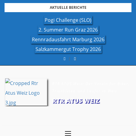
Skip
AKTUELLE BERICHTE
to
Pogi Challenge (SLO)
content
2. Summer Run Graz 2026
Rennradausfahrt Marburg 2026
Salzkammergut Trophy 2026
RTR ATUS Weiz: Der Verein für Biker,
Triathleten und Läufer in Weiz
RTR ATUS WEIZ