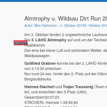
Almtrophy u. Wildsau Dirt Run 2
Max Hartmann
-
4. Oktober 2015
5. Oktober 20
Am 3. Oktober fanden 2 ungewöhnliche Laufveran
Die
3. LAHÜ Almtrophy
auf und um der Teichal
Laufen
Raabklamm.
Der eine bei klarer Luft und schönstem Wetter,
Waldpassagen.
Gottfried Grabner
konnte bei der 3. LAHÜ Almt
von 3:13:30 erreichen.
Nur rund 24 sec. hinter den 2. Platz auf der 33
Berglaufstrecke.
Hannes Stacherl
und
Trajan Traussnig
(Team e
teil, und erreichten den 5.Platz (U80).
Gesamtzeit:03:37:23
STACHERL Hannes 1:39:59,60