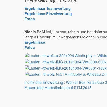
TRAUSSNIG Trajan 1:57:23,70
Ergebnisse Teamwertung
Ergebnisse Einzelwertung
Fotos
Nicole Peßl
lief, kletterte, robbte und handelte 
langen Parcour im unwegsamen Gelände in einer
Ergebnisse
Fotos
Beitragsnavigation
Inoffizielle Endwertung : Weizer Bezirkslaufcup 
Frauentaler Herbstfarbenlauf STM 2015