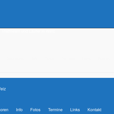
Triathleten und Läufer in Weiz
Sponsoren
Info
Fotos
Termine
Links
Kontakt
Weiz
oren
Info
Fotos
Termine
Links
Kontakt