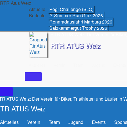
Skip
RTR Atus Weiz
to
Aktuelle
Pogi Challenge (SLO)
content
Berichte
2. Summer Run Graz 2026
Rennradausfahrt Marburg 2026
Salzkammergut Trophy 2026
RTR ATUS Weiz: Der Verein für Biker, 
RTR ATUS Weiz
Aktuelles
Verein
Team
Jugend
Events
R ATUS Weiz: Der Verein für Biker, Triathleten und Läufer in 
TR ATUS Weiz
Aktuelles
Verein
Team
Jugend
Events
Spons