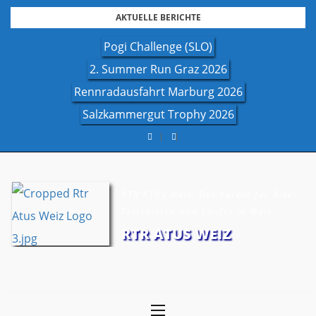
Skip
AKTUELLE BERICHTE
to
Pogi Challenge (SLO)
content
2. Summer Run Graz 2026
Rennradausfahrt Marburg 2026
Salzkammergut Trophy 2026
RTR ATUS Weiz: Der Verein für Biker,
Triathleten und Läufer in Weiz
RTR ATUS WEIZ