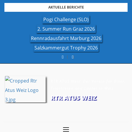
Skip
AKTUELLE BERICHTE
to
Pogi Challenge (SLO)
content
2. Summer Run Graz 2026
Rennradausfahrt Marburg 2026
Salzkammergut Trophy 2026
RTR ATUS Weiz: Der Verein für Biker,
Triathleten und Läufer in Weiz
RTR ATUS WEIZ