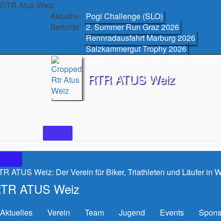
Skip
RTR Atus Weiz
to
Aktuelle
Pogi Challenge (SLO)
content
Berichte
2. Summer Run Graz 2026
Rennradausfahrt Marburg 2026
Salzkammergut Trophy 2026
RTR ATUS Weiz: Der Verein für Biker, 
RTR ATUS Weiz
Aktuelles
Verein
Team
Jugend
Events
R ATUS Weiz: Der Verein für Biker, Triathleten und Läufer in 
TR ATUS Weiz
Aktuelles
Verein
Team
Jugend
Events
Spons