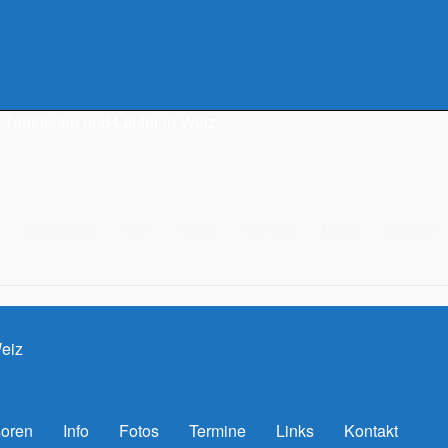
Triathleten und Läufer in Weiz
Sponsoren
Info
Fotos
Termine
Links
Kontakt
Weiz
oren
Info
Fotos
Termine
Links
Kontakt