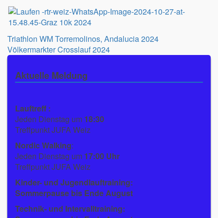
Beitragsnavigation
Triathlon WM Torremolinos, Andalucia 2024
Völkermarkter Crosslauf 2024
Aktuelle Meldung
Lauftreff :
Jeden Dienstag um
18:30
Treffpunkt JUFA Weiz
Nordic Walking
:
Jeden Dienstag um
17:00 Uhr
Treffpunkt JUFA Weiz
Kinder- und Jugendlauftraining:
Sommerpause bis Ende August
Technik- und Intervalltraining: