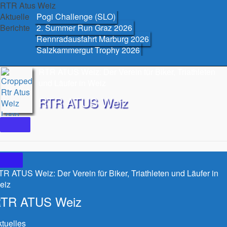
Skip
RTR Atus Weiz
to
Aktuelle
Pogi Challenge (SLO)
content
Berichte
2. Summer Run Graz 2026
Rennradausfahrt Marburg 2026
Salzkammergut Trophy 2026
RTR ATUS Weiz: Der Verein für Biker, Triathleten
und Läufer in Weiz
RTR ATUS Weiz
R ATUS Weiz: Der Verein für Biker, Triathleten und Läufer in
eiz
TR ATUS Weiz
tuelles