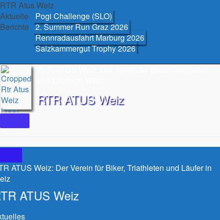
Skip
RTR Atus Weiz
to
Aktuelle
Pogi Challenge (SLO)
content
Berichte
2. Summer Run Graz 2026
Rennradausfahrt Marburg 2026
Salzkammergut Trophy 2026
RTR ATUS Weiz: Der Verein für Biker, Triathleten
und Läufer in Weiz
RTR ATUS Weiz
R ATUS Weiz: Der Verein für Biker, Triathleten und Läufer in
eiz
TR ATUS Weiz
tuelles