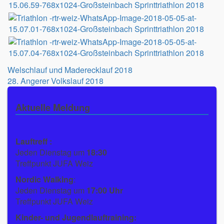
Beitragsnavigation
Welschlauf und Maderecklauf 2018
28. Angerer Volkslauf 2018
Aktuelle Meldung
Lauftreff :
Jeden Dienstag um
18:30
Treffpunkt JUFA Weiz
Nordic Walking
:
Jeden Dienstag um
17:00 Uhr
Treffpunkt JUFA Weiz
Kinder- und Jugendlauftraining: