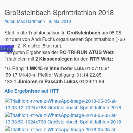
Großsteinbach Sprinttriathlon 2018
Max Hartmann
-
6. Mai 2018
Start in die Triathlonsaison in
Großsteinbach
am 05.05.
mit dem von Andi Fuchs organisierten Sprinttriathlon (750
swim, 21Km bike, 5km run).
athlon
Die guten Ergebnisse der
RC-TRI-RUN ATUS Weiz
Triathleten mit
2 Klassensiegen
für den
RTR Weiz:
10. Rang
1 MK45-m Innerhofer Luis
01:07:10.91
59 17 MK40-m Pfeiffer Wolfgang 01:14:22.85
132
1 Junioren-m Passath Lukas
01:29:11.89
Alle Ergebnisse auf HTT