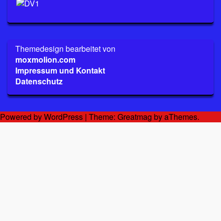
Themedesign bearbeitet von
moxmolion.com
Impressum und Kontakt
Datenschutz
Powered by WordPress
|
Theme:
Greatmag
by aThemes.