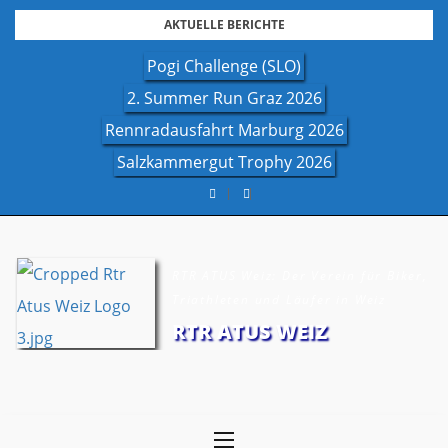
Skip
AKTUELLE BERICHTE
to
Pogi Challenge (SLO)
content
2. Summer Run Graz 2026
Rennradausfahrt Marburg 2026
Salzkammergut Trophy 2026
RTR ATUS Weiz: Der Verein für Biker,
Triathleten und Läufer in Weiz
RTR ATUS WEIZ