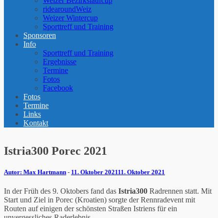
Weizer Bezirkslaufcup
ridearoundWeiz
Weizer Wintercup
Sporttreff und Training
Sponsoren
Info
Sporttreff und Training
Ergebnisse
Termine
Fotos
Facebook
Fotos
Termine
Links
Kontakt
Istria300 Porec 2021
Max Hartmann
-
11. Oktober 2021
11. Oktober 2021
In der Früh des 9. Oktobers fand das
Istria300
Radrennen statt. Mit
Start und Ziel in Porec (Kroatien) sorgte der Rennradevent mit
Routen auf einigen der schönsten Straßen Istriens für ein
unvergessliches Raderlebnis.