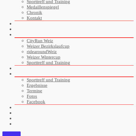
Sporttreff und Training
Medaillenspiegel
Chronik
Kontakt
Team
Jugend
Events
CityRun Weiz
Weizer Bezirkslaufcup
ridearoundWeiz
Weizer Wintercup
Sporttreff und Training
Sponsoren
Info
Sporttreff und Training
Ergebnisse
Termine
Fotos
Facebook
Fotos
Termine
Links
Kontakt