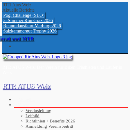
Skip
RTR Atus Weiz
to
Aktuelle Berichte
content
Pogi Challenge (SLO)
2. Summer Run Graz 2026
Rennradausfahrt Marburg 2026
Salzkammergut Trophy 2026
nrad und MTB
RTR ATUS Weiz: Der Verein für Biker, Triathleten und Läufer in
Weiz
RTR ATUS Weiz
Aktuelles
Verein
Vereinsleitung
Leitbild
Richtlinien + Benefits 2026
Anmeldung Vereinsbeitritt