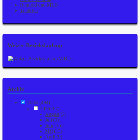
Rennrad und MTB
Triathlon
Weizer Bezirkslaufcup
Archiv
2020s (494)
2026
(67)
August
(2)
Juli
(9)
Juni
(16)
Mai
(13)
April
(9)