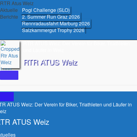
Skip
RTR Atus Weiz
to
Aktuelle
Pogi Challenge (SLO)
content
Berichte
2. Summer Run Graz 2026
Rennradausfahrt Marburg 2026
Salzkammergut Trophy 2026
RTR ATUS Weiz: Der Verein für Biker, Triathleten
und Läufer in Weiz
RTR ATUS Weiz
R ATUS Weiz: Der Verein für Biker, Triathleten und Läufer in
eiz
TR ATUS Weiz
tuelles