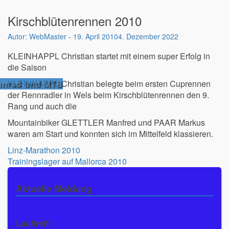
Kirschblütenrennen 2010
WebMaster
-
19. April 2010
4. Dezember 2022
KLEINHAPPL Christian startet mit einem super Erfolg in
die Saison
nnrad und MTB
KLEINHAPPL Christian belegte beim ersten Cuprennen
der Rennradler in Wels beim Kirschblütenrennen den 9.
Rang und auch die
Mountainbiker GLETTLER Manfred und PAAR Markus
waren am Start und konnten sich im Mittelfeld klassieren.
Beitragsnavigation
Linz-Marathon 2010
Trainingslager auf Mallorca 2010
Aktuelle Meldung
Lauftreff :