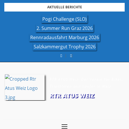
Skip
AKTUELLE BERICHTE
to
Pogi Challenge (SLO)
content
2. Summer Run Graz 2026
Rennradausfahrt Marburg 2026
Salzkammergut Trophy 2026
RTR ATUS Weiz: Der Verein für Biker,
Triathleten und Läufer in Weiz
RTR ATUS WEIZ