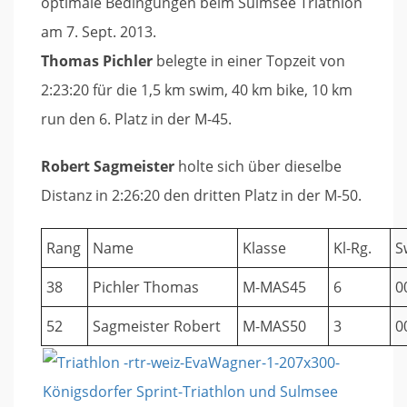
optimale Bedingungen beim Sulmsee Triathlon
am 7. Sept. 2013.
Thomas Pichler
belegte in einer Topzeit von
2:23:20 für die 1,5 km swim, 40 km bike, 10 km
run den 6. Platz in der M-45.
Robert Sagmeister
holte sich über dieselbe
Distanz in 2:26:20 den dritten Platz in der M-50.
Rang
Name
Klasse
Kl-Rg.
S
38
Pichler Thomas
M-MAS45
6
0
52
Sagmeister Robert
M-MAS50
3
0