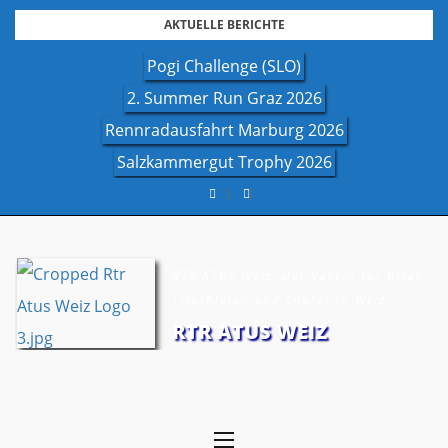
Skip
AKTUELLE BERICHTE
to
Pogi Challenge (SLO)
content
2. Summer Run Graz 2026
Rennradausfahrt Marburg 2026
Salzkammergut Trophy 2026
RTR ATUS Weiz: Der Verein für Biker,
Triathleten und Läufer in Weiz
RTR ATUS WEIZ