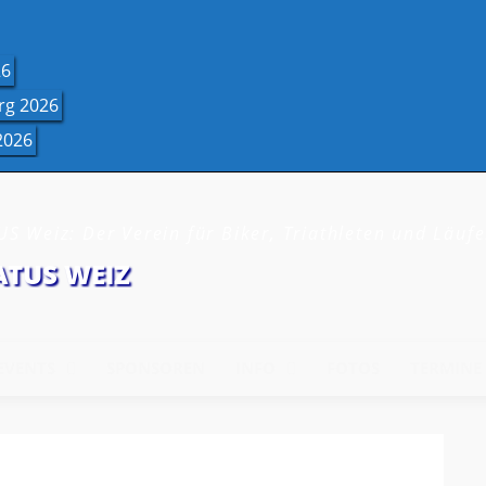
26
rg 2026
2026
S Weiz: Der Verein für Biker, Triathleten und Läufe
ATUS WEIZ
EVENTS
SPONSOREN
INFO
FOTOS
TERMINE