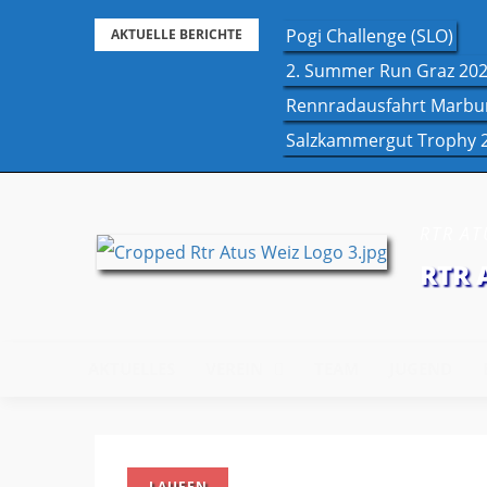
Skip
Pogi Challenge (SLO)
AKTUELLE BERICHTE
to
2. Summer Run Graz 20
content
Rennradausfahrt Marbu
Salzkammergut Trophy 
RTR ATU
RTR 
AKTUELLES
VEREIN
TEAM
JUGEND
LAUFEN