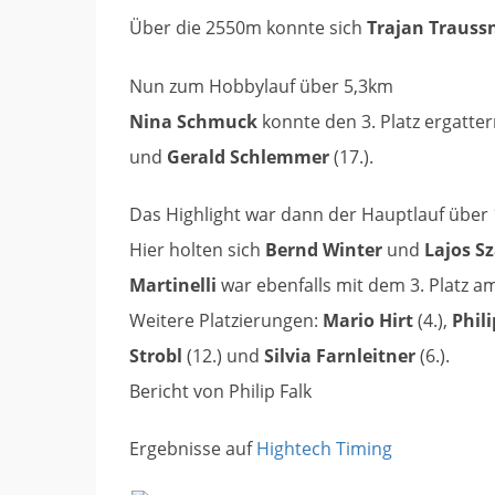
Über die 2550m konnte sich
Trajan Trauss
Nun zum Hobbylauf über 5,3km
Nina Schmuck
konnte den 3. Platz ergatte
und
Gerald Schlemmer
(17.).
Das Highlight war dann der Hauptlauf über
Hier holten sich
Bernd Winter
und
Lajos Sz
Martinelli
war ebenfalls mit dem 3. Platz am
Weitere Platzierungen:
Mario Hirt
(4.),
Phil
Strobl
(12.) und
Silvia Farnleitner
(6.).
Bericht von Philip Falk
Ergebnisse auf
Hightech Timing