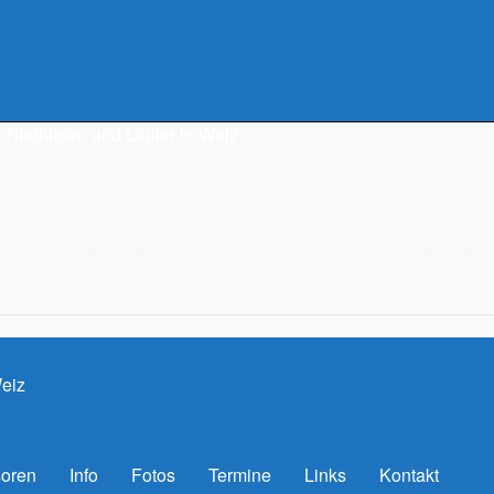
Triathleten und Läufer in Weiz
Sponsoren
Info
Fotos
Termine
Links
Kontakt
Weiz
oren
Info
Fotos
Termine
Links
Kontakt