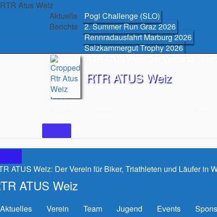
Skip
RTR Atus Weiz
to
Aktuelle
Pogi Challenge (SLO)
content
Berichte
2. Summer Run Graz 2026
Rennradausfahrt Marburg 2026
Salzkammergut Trophy 2026
RTR ATUS Weiz: Der Verein für Biker, 
RTR ATUS Weiz
Aktuelles
Verein
Team
Jugend
Events
R ATUS Weiz: Der Verein für Biker, Triathleten und Läufer in 
TR ATUS Weiz
Aktuelles
Verein
Team
Jugend
Events
Spons