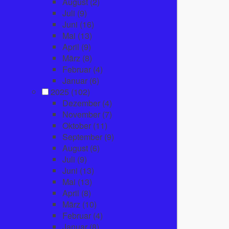
August
(2)
Juli
(9)
Juni
(16)
Mai
(13)
April
(9)
März
(8)
Februar
(4)
Januar
(6)
2025
(102)
Dezember
(4)
November
(7)
Oktober
(11)
September
(9)
August
(6)
Juli
(9)
Juni
(13)
Mai
(13)
April
(8)
März
(10)
Februar
(4)
Januar
(8)