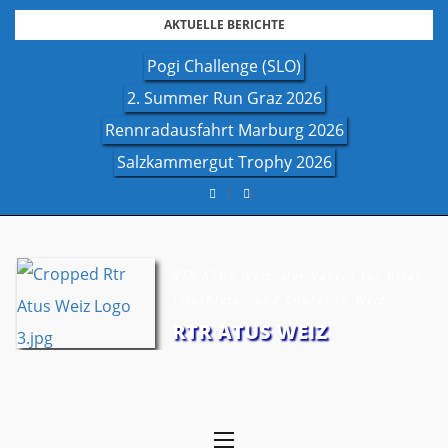
Skip
AKTUELLE BERICHTE
to
Pogi Challenge (SLO)
content
2. Summer Run Graz 2026
Rennradausfahrt Marburg 2026
Salzkammergut Trophy 2026
RTR ATUS Weiz: Der Verein für Biker,
Triathleten und Läufer in Weiz
RTR ATUS WEIZ