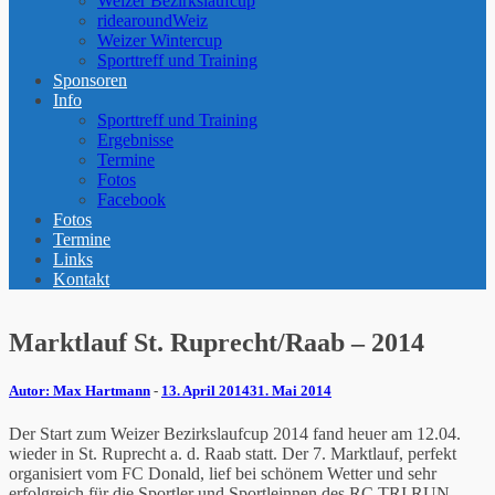
Weizer Bezirkslaufcup
ridearoundWeiz
Weizer Wintercup
Sporttreff und Training
Sponsoren
Info
Sporttreff und Training
Ergebnisse
Termine
Fotos
Facebook
Fotos
Termine
Links
Kontakt
Marktlauf St. Ruprecht/Raab – 2014
Max Hartmann
-
13. April 2014
31. Mai 2014
Der Start zum Weizer Bezirkslaufcup 2014 fand heuer am 12.04.
wieder in St. Ruprecht a. d. Raab statt. Der 7. Marktlauf, perfekt
organisiert vom FC Donald, lief bei schönem Wetter und sehr
erfolgreich für die Sportler und Sportleinnen des RC TRI RUN