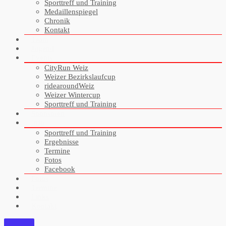
Sporttreff und Training
Medaillenspiegel
Chronik
Kontakt
Team
Jugend
Events
CityRun Weiz
Weizer Bezirkslaufcup
ridearoundWeiz
Weizer Wintercup
Sporttreff und Training
Sponsoren
Info
Sporttreff und Training
Ergebnisse
Termine
Fotos
Facebook
Fotos
Termine
Links
Kontakt