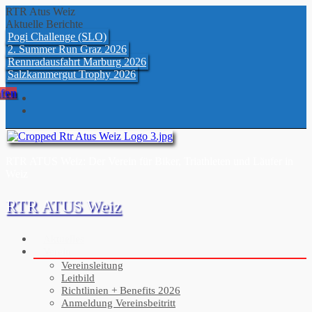
Skip
RTR Atus Weiz
to
Aktuelle Berichte
content
Pogi Challenge (SLO)
2. Summer Run Graz 2026
Rennradausfahrt Marburg 2026
Salzkammergut Trophy 2026
fen
RTR ATUS Weiz: Der Verein für Biker, Triathleten und Läufer in
Weiz
RTR ATUS Weiz
Aktuelles
Verein
Vereinsleitung
Leitbild
Richtlinien + Benefits 2026
Anmeldung Vereinsbeitritt