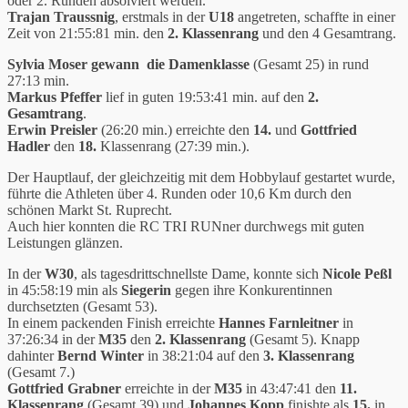
oder 2. Runden absolviert werden.
Trajan Traussnig
, erstmals in der
U18
angetreten, schaffte in einer
Zeit von 21:55:81 min. den
2. Klassenrang
und den 4 Gesamtrang.
Sylvia Moser gewann die Damenklasse
(Gesamt 25) in rund
27:13 min.
Markus Pfeffer
lief in guten 19:53:41 min. auf den
2.
Gesamtrang
.
Erwin Preisler
(26:20 min.) erreichte den
14.
und
Gottfried
Hadler
den
18.
Klassenrang (27:39 min.).
Der Hauptlauf, der gleichzeitig mit dem Hobbylauf gestartet wurde,
führte die Athleten über 4. Runden oder 10,6 Km durch den
schönen Markt St. Ruprecht.
Auch hier konnten die RC TRI RUNner durchwegs mit guten
Leistungen glänzen.
In der
W30
, als tagesdrittschnellste Dame, konnte sich
Nicole Peßl
in 45:58:19 min als
Siegerin
gegen ihre Konkurentinnen
durchsetzten (Gesamt 53).
In einem packenden Finish erreichte
Hannes Farnleitner
in
37:26:34 in der
M35
den
2. Klassenrang
(Gesamt 5). Knapp
dahinter
Bernd Winter
in 38:21:04 auf den
3. Klassenrang
(Gesamt 7.)
Gottfried Grabner
erreichte in der
M35
in 43:47:41 den
11.
Klassenrang
(Gesamt 39) und
Johannes Kopp
finishte als
15.
in