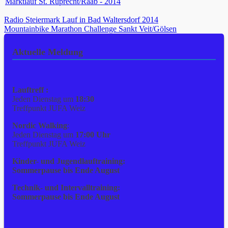
Beitragsnavigation
Radio Steiermark Lauf in Bad Waltersdorf 2014
Mountainbike Marathon Challenge Sankt Veit/Gölsen
Aktuelle Meldung
Lauftreff :
Jeden Dienstag um
18:30
Treffpunkt JUFA Weiz
Nordic Walking
:
Jeden Dienstag um
17:00 Uhr
Treffpunkt JUFA Weiz
Kinder- und Jugendlauftraining:
Sommerpause bis Ende August
Technik- und Intervalltraining:
Sommerpause bis Ende August