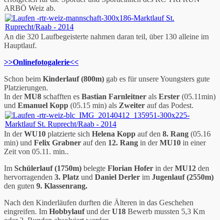
ARBÖ Weiz ab.
An die 320 Laufbegeisterte nahmen daran teil, über 130 alleine im
Hauptlauf.
>>Onlinefotogalerie<<
Schon beim
Kinderlauf (800m)
gab es für unsere Youngsters gute
Platzierungen.
In der
MU8
schafften es
Bastian Farnleitner
als
Erster
(05.11min)
und
Emanuel Kopp
(05.15 min) als
Zweiter
auf das Podest.
In der
WU10
platzierte sich
Helena Kopp
auf den
8. Rang
(05.16
min) und
Felix Grabner
auf den
12. Rang
in der
MU10
in einer
Zeit von 05.11. min..
Im
Schülerlauf (1750m)
belegte
Florian Hofer
in der
MU12
den
hervorragenden
3. Platz
und
Daniel Derler
im
Jugenlauf (2550m)
den guten
9. Klassenrang.
Nach den Kinderläufen durften die Älteren in das Geschehen
eingreifen. Im
Hobbylauf
und der
U18
Bewerb mussten 5,3 Km