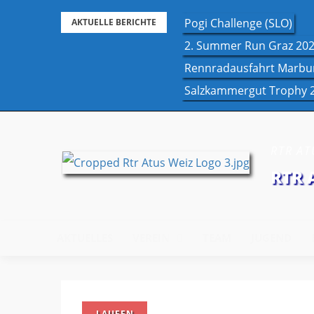
Skip
Pogi Challenge (SLO)
AKTUELLE BERICHTE
to
2. Summer Run Graz 20
content
Rennradausfahrt Marbu
Salzkammergut Trophy 
RTR ATU
RTR 
AKTUELLES
VEREIN
TEAM
JUGEND
LAUFEN