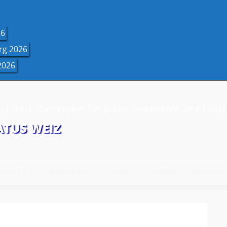
26
rg 2026
2026
S Weiz: Der Verein für Biker, Triathleten und Läufe
ATUS WEIZ
EVENTS
SPONSOREN
INFO
FOTOS
TERMINE