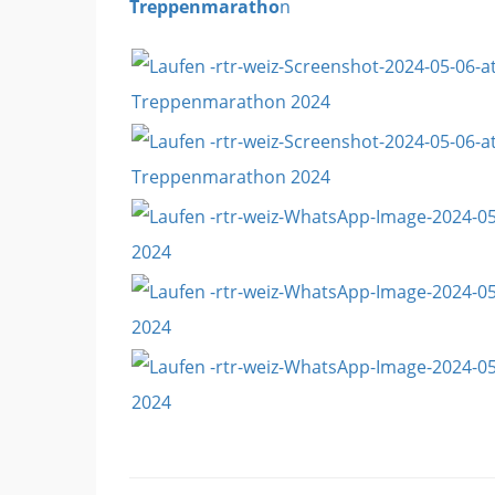
Treppenmaratho
n