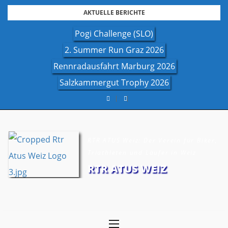
Skip
AKTUELLE BERICHTE
to
Pogi Challenge (SLO)
content
2. Summer Run Graz 2026
Rennradausfahrt Marburg 2026
Salzkammergut Trophy 2026
RTR ATUS Weiz: Der Verein für Biker,
Triathleten und Läufer in Weiz
RTR ATUS WEIZ