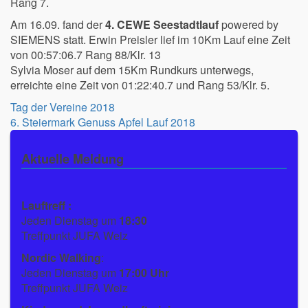
Rang 7.
Am 16.09. fand der
4. CEWE Seestadtlauf
powered by
SIEMENS statt. Erwin Preisler lief im 10Km Lauf eine Zeit
von 00:57:06.7 Rang 88/Klr. 13
Sylvia Moser auf dem 15Km Rundkurs unterwegs,
erreichte eine Zeit von 01:22:40.7 und Rang 53/Klr. 5.
Beitragsnavigation
Tag der Vereine 2018
6. Steiermark Genuss Apfel Lauf 2018
Aktuelle Meldung
Lauftreff :
Jeden Dienstag um
18:30
Treffpunkt JUFA Weiz
Nordic Walking
:
Jeden Dienstag um
17:00 Uhr
Treffpunkt JUFA Weiz