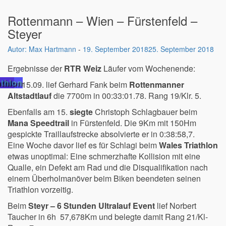
Rottenmann – Wien – Fürstenfeld –
Steyer
Max Hartmann
-
19. September 2018
25. September 2018
Ergebnisse der
RTR Weiz
Läufer vom Wochenende:
fen
athlon
Am 15.09. lief Gerhard Fank beim
Rottenmanner
Altstadtlauf
die 7700m in 00:33:01.78. Rang 19/Klr. 5.
Ebenfalls am 15.
siegte
Christoph Schlagbauer beim
Mana Speedtrail
in Fürstenfeld. Die 9Km mit 150Hm
gespickte Traillaufstrecke absolvierte er in 0:38:58,7.
Eine Woche davor lief es für Schlagi beim
Wales Triathlon
etwas unoptimal: Eine schmerzhafte Kollision mit eine
Qualle, ein Defekt am Rad und die Disqualifikation nach
einem Überholmanöver beim Biken beendeten seinen
Triathlon vorzeitig.
Beim
Steyr – 6 Stunden Ultralauf Event
lief Norbert
Taucher in 6h 57,678Km und belegte damit Rang 21/Kl-