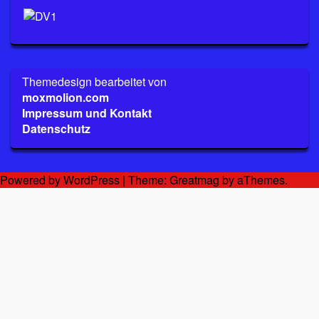
Themedesign bearbeitet von
moxmolion.com
Impressum und Kontakt
Datenschutz
Powered by WordPress
|
Theme:
Greatmag
by aThemes.