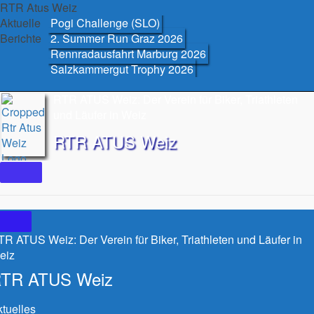
Skip
RTR Atus Weiz
to
Aktuelle
Pogi Challenge (SLO)
content
Berichte
2. Summer Run Graz 2026
Rennradausfahrt Marburg 2026
Salzkammergut Trophy 2026
RTR ATUS Weiz: Der Verein für Biker, Triathleten
und Läufer in Weiz
RTR ATUS Weiz
R ATUS Weiz: Der Verein für Biker, Triathleten und Läufer in
eiz
TR ATUS Weiz
tuelles