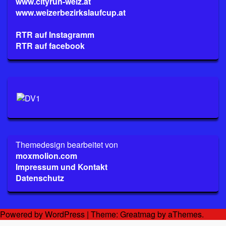
www.cityrun-weiz.at
www.weizerbezirkslaufcup.at
RTR auf Instagramm
RTR auf facebook
Themedesign bearbeitet von
moxmolion.com
Impressum und Kontakt
Datenschutz
Powered by WordPress
|
Theme:
Greatmag
by aThemes.