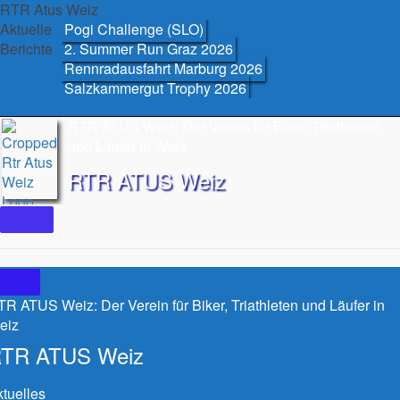
Skip
RTR Atus Weiz
to
Aktuelle
Pogi Challenge (SLO)
content
Berichte
2. Summer Run Graz 2026
Rennradausfahrt Marburg 2026
Salzkammergut Trophy 2026
RTR ATUS Weiz: Der Verein für Biker, Triathleten
und Läufer in Weiz
RTR ATUS Weiz
R ATUS Weiz: Der Verein für Biker, Triathleten und Läufer in
eiz
TR ATUS Weiz
tuelles