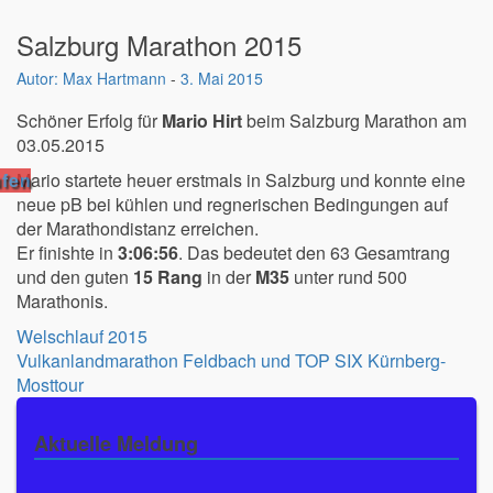
Salzburg Marathon 2015
Max Hartmann
-
3. Mai 2015
Schöner Erfolg für
Mario Hirt
beim Salzburg Marathon am
03.05.2015
fen
Mario startete heuer erstmals in Salzburg und konnte eine
neue pB bei kühlen und regnerischen Bedingungen auf
der Marathondistanz erreichen.
Er finishte in
3:06:56
. Das bedeutet den 63 Gesamtrang
und den guten
15 Rang
in der
M35
unter rund 500
Marathonis.
Beitragsnavigation
Welschlauf 2015
Vulkanlandmarathon Feldbach und TOP SIX Kürnberg-
Mosttour
Aktuelle Meldung