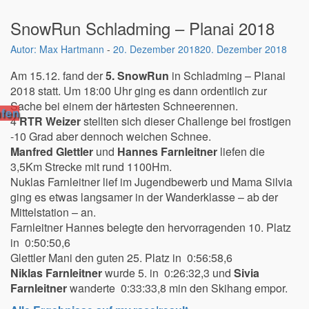
SnowRun Schladming – Planai 2018
Max Hartmann
-
20. Dezember 2018
20. Dezember 2018
Am 15.12. fand der
5. SnowRun
in Schladming – Planai
2018 statt. Um 18:00 Uhr ging es dann ordentlich zur
Sache bei einem der härtesten Schneerennen.
fen
4
RTR Weizer
stellten sich dieser Challenge bei frostigen
-10 Grad aber dennoch weichen Schnee.
Manfred Glettler
und
Hannes Farnleitner
liefen die
3,5Km Strecke mit rund 1100Hm.
Nuklas Farnleitner lief im Jugendbewerb und Mama Silvia
ging es etwas langsamer in der Wanderklasse – ab der
Mittelstation – an.
Farnleitner Hannes belegte den hervorragenden 10. Platz
in 0:50:50,6
Glettler Mani den guten 25. Platz in 0:56:58,6
Niklas Farnleitner
wurde 5. in 0:26:32,3 und
Sivia
Farnleitner
wanderte 0:33:33,8 min den Skihang empor.