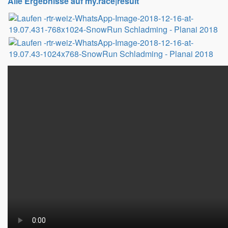
Alle Ergebnisse auf my.race|result