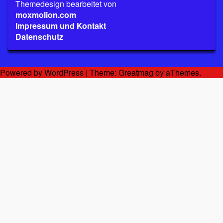
Themedesign bearbeitet von
moxmolion.com
Impressum und Kontakt
Datenschutz
Powered by WordPress
|
Theme:
Greatmag
by aThemes.