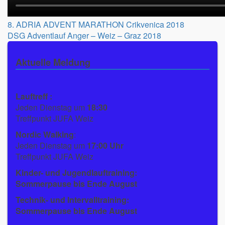
Beitragsnavigation
8. ADRIA ADVENT MARATHON Crikvenica 2018
DSG Adventlauf Anger – Weiz – Graz 2018
Aktuelle Meldung
Lauftreff :
Jeden Dienstag um
18:30
Treffpunkt JUFA Weiz
Nordic Walking
:
Jeden Dienstag um
17:00 Uhr
Treffpunkt JUFA Weiz
Kinder- und Jugendlauftraining:
Sommerpause bis Ende August
Technik- und Intervalltraining:
Sommerpause bis Ende August