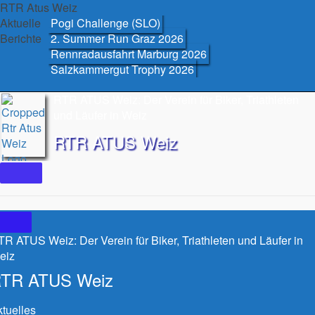
Skip
RTR Atus Weiz
to
Aktuelle
Pogi Challenge (SLO)
content
Berichte
2. Summer Run Graz 2026
Rennradausfahrt Marburg 2026
Salzkammergut Trophy 2026
RTR ATUS Weiz: Der Verein für Biker, Triathleten
und Läufer in Weiz
RTR ATUS Weiz
R ATUS Weiz: Der Verein für Biker, Triathleten und Läufer in
eiz
TR ATUS Weiz
tuelles