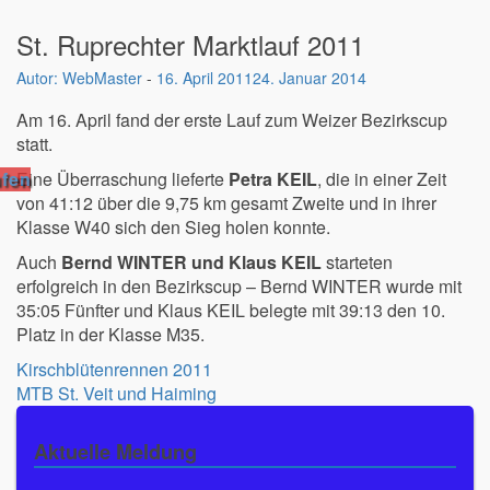
St. Ruprechter Marktlauf 2011
WebMaster
-
16. April 2011
24. Januar 2014
Am 16. April fand der erste Lauf zum Weizer Bezirkscup
statt.
fen
Eine Überraschung lieferte
Petra KEIL
, die in einer Zeit
von 41:12 über die 9,75 km gesamt Zweite und in ihrer
Klasse W40 sich den Sieg holen konnte.
Auch
Bernd WINTER und Klaus KEIL
starteten
erfolgreich in den Bezirkscup – Bernd WINTER wurde mit
35:05 Fünfter und Klaus KEIL belegte mit 39:13 den 10.
Platz in der Klasse M35.
Beitragsnavigation
Kirschblütenrennen 2011
MTB St. Veit und Haiming
Aktuelle Meldung