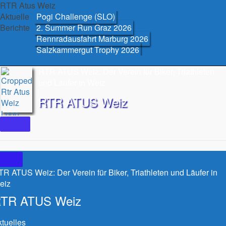
Skip
RTR Atus Weiz
to
Aktuelle
Pogi Challenge (SLO)
content
Berichte
2. Summer Run Graz 2026
Rennradausfahrt Marburg 2026
Salzkammergut Trophy 2026
RTR ATUS Weiz: Der Verein für Biker, Triathleten
und Läufer in Weiz
RTR ATUS Weiz
R ATUS Weiz: Der Verein für Biker, Triathleten und Läufer in
eiz
TR ATUS Weiz
tuelles