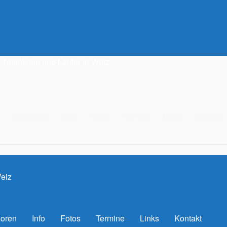
Triathleten und Läufer in Weiz
Sponsoren
Info
Fotos
Termine
Links
Kontakt
Weiz
oren
Info
Fotos
Termine
Links
Kontakt