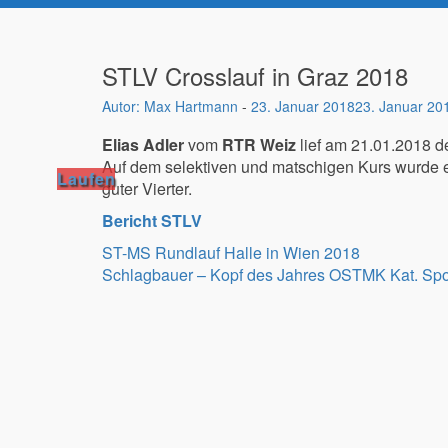
STLV Crosslauf in Graz 2018
Max Hartmann
-
23. Januar 2018
23. Januar 20
Elias Adler
vom
RTR Weiz
lief am 21.01.2018 
Auf dem selektiven und matschigen Kurs wurde e
Laufen
guter Vierter.
Bericht STLV
Beitragsnavigation
ST-MS Rundlauf Halle in Wien 2018
Schlagbauer – Kopf des Jahres OSTMK Kat. Spo