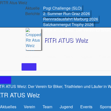
Skip
RTR Atus Weiz
to
Aktuelle
Pogi Challenge (SLO)
content
Berichte
2. Summer Run Graz 2026
Rennradausfahrt Marburg 2026
Salzkammergut Trophy 2026
RTR ATUS Weiz: Der Verein für Biker, 
RTR ATUS Weiz
Aktuelles
Verein
Team
Jugend
Events
R ATUS Weiz: Der Verein für Biker, Triathleten und Läufer in 
TR ATUS Weiz
Aktuelles
Verein
Team
Jugend
Events
Spons