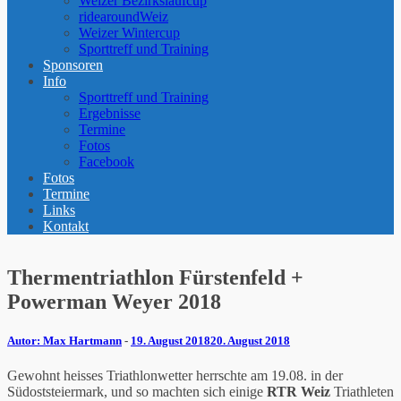
Weizer Bezirkslaufcup
ridearoundWeiz
Weizer Wintercup
Sporttreff und Training
Sponsoren
Info
Sporttreff und Training
Ergebnisse
Termine
Fotos
Facebook
Fotos
Termine
Links
Kontakt
Thermentriathlon Fürstenfeld +
Powerman Weyer 2018
Max Hartmann
-
19. August 2018
20. August 2018
Gewohnt heisses Triathlonwetter herrschte am 19.08. in der
Südoststeiermark, und so machten sich einige
RTR Weiz
Triathleten