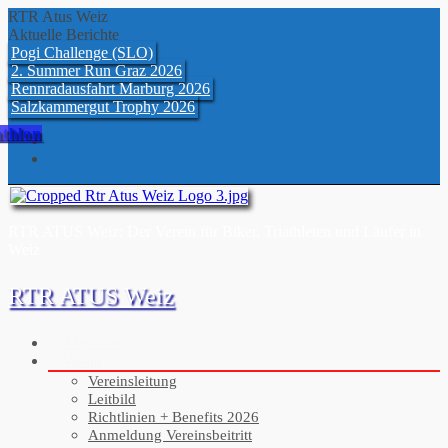
Skip
RTR Atus Weiz
to
Aktuelle Berichte
content
Pogi Challenge (SLO)
2. Summer Run Graz 2026
Rennradausfahrt Marburg 2026
Salzkammergut Trophy 2026
athlon
RTR ATUS Weiz: Der Verein für Biker, Triathleten und Läufer in
Weiz
RTR ATUS Weiz
Aktuelles
Verein
Vereinsleitung
Leitbild
Richtlinien + Benefits 2026
Anmeldung Vereinsbeitritt