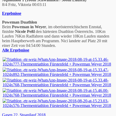
8/4 Fritz, Viktoria 00:03:11
Ergebnisse
Poweman Duathlon
Beim
Poweman in Weyer
, im oberösterreichischem Ennstal,
finishte
Nicole Peßl
den härtesten Duathlon Österreichs. 10Km
Laufen 76Km Radfahren und dann wieder 10Km Laufen standen
beim Hauptberwerb am Programm. Nici landete auf Platz 20 mit
einer Zeit von 04:54:00 Stunden.
Alle Ergebnisse
Beitragsnavigation
Gasen 22. Stoanilauf 2018