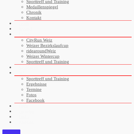
Sporttreff und Training
Medaillenspiegel
Chronik
Kontakt
Team
Jugend
Events
CityRun Weiz
Weizer Bezirkslaufcup
ridearoundWeiz
Weizer Wintercup
Sporttreff und Training
Sponsoren
Info
Sporttreff und Training
Ergebnisse
Termine
Fotos
Facebook
Fotos
Termine
Links
Kontakt