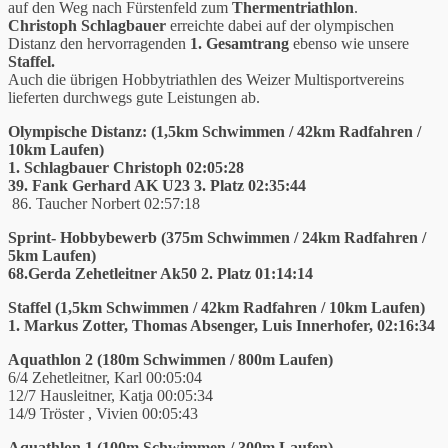
auf den Weg nach Fürstenfeld zum
Thermentriathlon
.
Christoph Schlagbauer
erreichte dabei auf der olympischen
Distanz den hervorragenden
1. Gesamtrang
ebenso wie unsere
Staffel.
Auch die übrigen Hobbytriathlen des Weizer Multisportvereins
lieferten durchwegs gute Leistungen ab.
Olympische Distanz: (1,5km Schwimmen / 42km Radfahren /
10km Laufen)
1. Schlagbauer Christoph 02:05:28
39. Fank Gerhard AK U23 3. Platz 02:35:44
86. Taucher Norbert 02:57:18
Sprint- Hobbybewerb (375m Schwimmen / 24km Radfahren /
5km Laufen)
68.Gerda Zehetleitner Ak50 2. Platz 01:14:14
Staffel (1,5km Schwimmen / 42km Radfahren / 10km Laufen)
1. Markus Zotter, Thomas Absenger, Luis Innerhofer, 02:16:34
Aquathlon 2 (180m Schwimmen / 800m Laufen)
6/4 Zehetleitner, Karl 00:05:04
12/7 Hausleitner, Katja 00:05:34
14/9 Tröster , Vivien 00:05:43
Aquathlon 1 (100m Schwimmen / 300m Laufen)