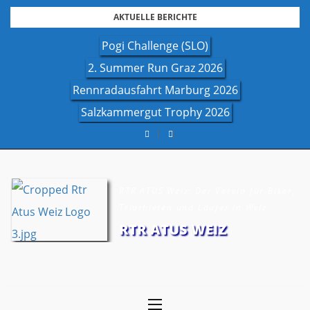
Skip
AKTUELLE BERICHTE
to
Pogi Challenge (SLO)
content
2. Summer Run Graz 2026
Rennradausfahrt Marburg 2026
Salzkammergut Trophy 2026
RTR ATUS Weiz: Der Verein für Biker,
Triathleten und Läufer in Weiz
RTR ATUS WEIZ