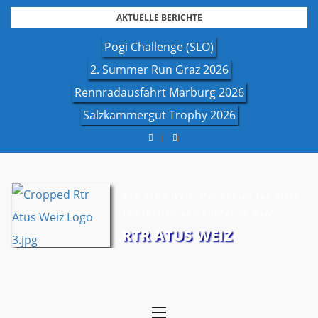
Skip
AKTUELLE BERICHTE
to
Pogi Challenge (SLO)
content
2. Summer Run Graz 2026
Rennradausfahrt Marburg 2026
Salzkammergut Trophy 2026
RTR ATUS Weiz: Der Verein für Biker,
Triathleten und Läufer in Weiz
RTR ATUS WEIZ