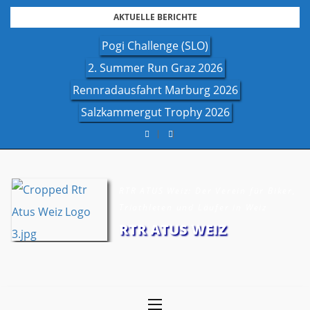
Skip
AKTUELLE BERICHTE
to
Pogi Challenge (SLO)
content
2. Summer Run Graz 2026
Rennradausfahrt Marburg 2026
Salzkammergut Trophy 2026
RTR ATUS Weiz: Der Verein für Biker,
Triathleten und Läufer in Weiz
RTR ATUS WEIZ