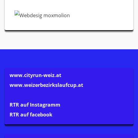
www.cityrun-weiz.at
www.weizerbezirkslaufcup.at
RTR auf Instagramm
RTR auf facebook