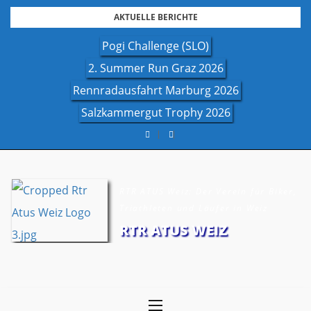
Skip
AKTUELLE BERICHTE
to
Pogi Challenge (SLO)
content
2. Summer Run Graz 2026
Rennradausfahrt Marburg 2026
Salzkammergut Trophy 2026
RTR ATUS Weiz: Der Verein für Biker,
Triathleten und Läufer in Weiz
RTR ATUS WEIZ