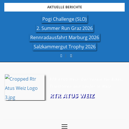
Skip
AKTUELLE BERICHTE
to
Pogi Challenge (SLO)
content
2. Summer Run Graz 2026
Rennradausfahrt Marburg 2026
Salzkammergut Trophy 2026
RTR ATUS Weiz: Der Verein für Biker,
Triathleten und Läufer in Weiz
RTR ATUS WEIZ