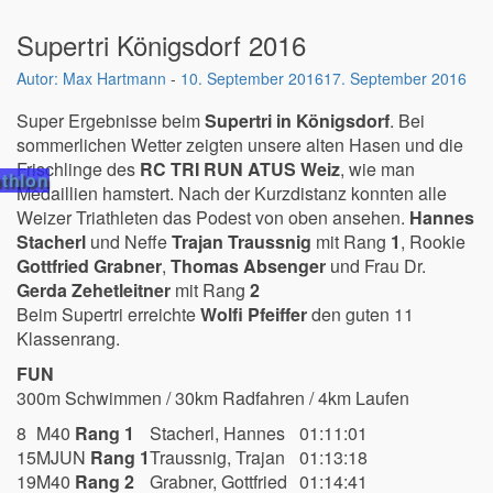
Supertri Königsdorf 2016
Max Hartmann
-
10. September 2016
17. September 2016
Super Ergebnisse beim
Supertri in Königsdorf
. Bei
sommerlichen Wetter zeigten unsere alten Hasen und die
Frischlinge des
RC TRI RUN ATUS Weiz
, wie man
athlon
Medaillien hamstert. Nach der Kurzdistanz konnten alle
Weizer Triathleten das Podest von oben ansehen.
Hannes
Stacherl
und Neffe
Trajan Traussnig
mit Rang
1
, Rookie
Gottfried Grabner
,
Thomas Absenger
und Frau Dr.
Gerda Zehetleitner
mit Rang
2
Beim Supertri erreichte
Wolfi Pfeiffer
den guten 11
Klassenrang.
FUN
300m Schwimmen / 30km Radfahren / 4km Laufen
8
M40
Rang 1
Stacherl, Hannes
01:11:01
15
MJUN
Rang 1
Traussnig, Trajan
01:13:18
19
M40
Rang 2
Grabner, Gottfried
01:14:41