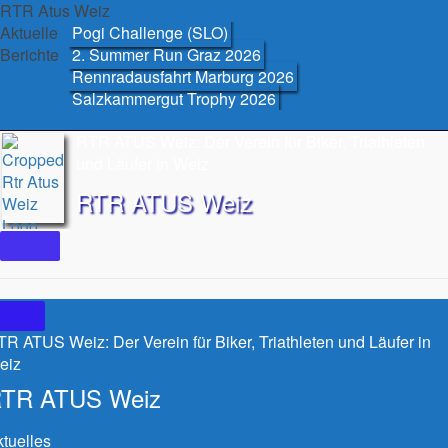
Skip
RTR Atus Weiz
to
Aktuelle
Pogi Challenge (SLO)
content
Berichte
2. Summer Run Graz 2026
Rennradausfahrt Marburg 2026
Salzkammergut Trophy 2026
RTR ATUS Weiz: Der Verein für Biker, Triathleten
und Läufer in Weiz
RTR ATUS Weiz
R ATUS Weiz: Der Verein für Biker, Triathleten und Läufer in
eiz
TR ATUS Weiz
tuelles