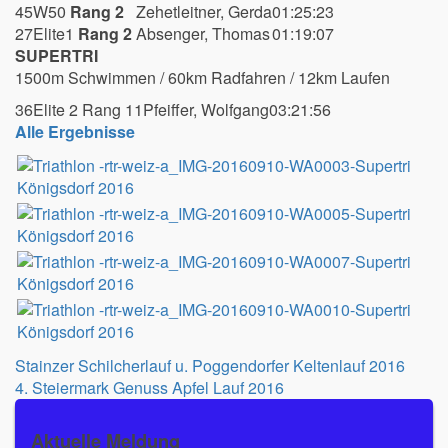
45
W50
Rang 2
Zehetleitner, Gerda
01:25:23
27
Elite1
Rang 2
Absenger, Thomas
01:19:07
SUPERTRI
1500m Schwimmen / 60km Radfahren / 12km Laufen
36
Elite 2 Rang 11
Pfeiffer, Wolfgang
03:21:56
Alle Ergebnisse
Beitragsnavigation
Stainzer Schilcherlauf u. Poggendorfer Keltenlauf 2016
4. Steiermark Genuss Apfel Lauf 2016
Aktuelle Meldung