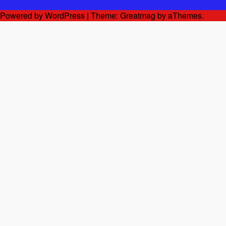
Powered by WordPress
|
Theme:
Greatmag
by aThemes.