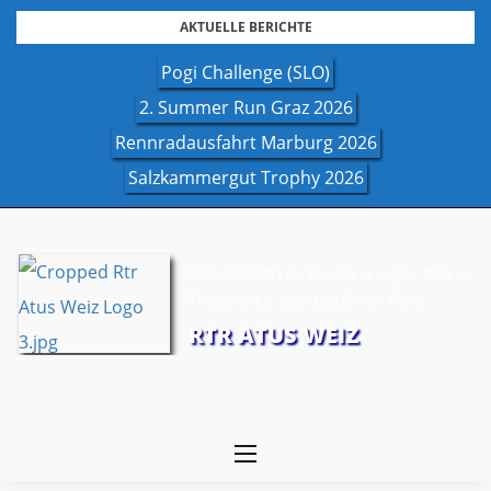
Skip
AKTUELLE BERICHTE
to
Pogi Challenge (SLO)
content
2. Summer Run Graz 2026
Rennradausfahrt Marburg 2026
Salzkammergut Trophy 2026
RTR ATUS Weiz: Der Verein für Biker,
Triathleten und Läufer in Weiz
RTR ATUS WEIZ